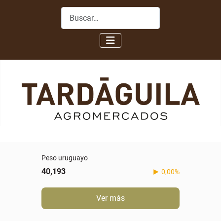
Buscar
Peso uruguayo
40,193
0,00%
Ver más