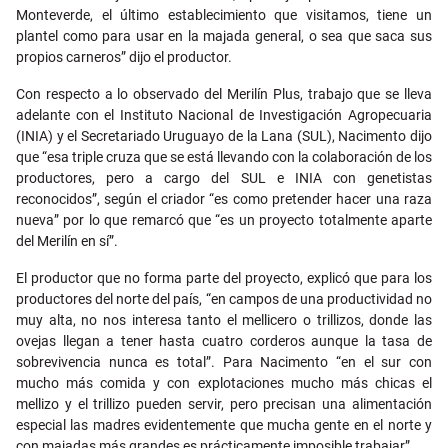
Monteverde, el último establecimiento que visitamos, tiene un
plantel como para usar en la majada general, o sea que saca sus
propios carneros” dijo el productor.
Con respecto a lo observado del Merilín Plus, trabajo que se lleva
adelante con el Instituto Nacional de Investigación Agropecuaria
(INIA) y el Secretariado Uruguayo de la Lana (SUL), Nacimento dijo
que “esa triple cruza que se está llevando con la colaboración de los
productores, pero a cargo del SUL e INIA con genetistas
reconocidos”, según el criador “es como pretender hacer una raza
nueva” por lo que remarcó que “es un proyecto totalmente aparte
del Merilín en sí”.
El productor que no forma parte del proyecto, explicó que para los
productores del norte del país, “en campos de una productividad no
muy alta, no nos interesa tanto el mellicero o trillizos, donde las
ovejas llegan a tener hasta cuatro corderos aunque la tasa de
sobrevivencia nunca es total”. Para Nacimento “en el sur con
mucho más comida y con explotaciones mucho más chicas el
mellizo y el trillizo pueden servir, pero precisan una alimentación
especial las madres evidentemente que mucha gente en el norte y
con majadas más grandes es prácticamente imposible trabajar”.