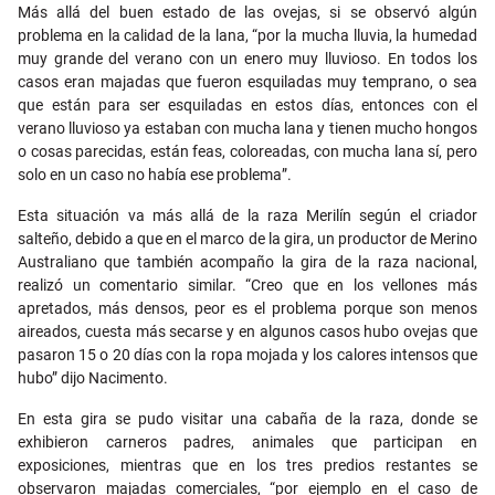
Más allá del buen estado de las ovejas, si se observó algún
problema en la calidad de la lana, “por la mucha lluvia, la humedad
muy grande del verano con un enero muy lluvioso. En todos los
casos eran majadas que fueron esquiladas muy temprano, o sea
que están para ser esquiladas en estos días, entonces con el
verano lluvioso ya estaban con mucha lana y tienen mucho hongos
o cosas parecidas, están feas, coloreadas, con mucha lana sí, pero
solo en un caso no había ese problema”.
Esta situación va más allá de la raza Merilín según el criador
salteño, debido a que en el marco de la gira, un productor de Merino
Australiano que también acompaño la gira de la raza nacional,
realizó un comentario similar. “Creo que en los vellones más
apretados, más densos, peor es el problema porque son menos
aireados, cuesta más secarse y en algunos casos hubo ovejas que
pasaron 15 o 20 días con la ropa mojada y los calores intensos que
hubo” dijo Nacimento.
En esta gira se pudo visitar una cabaña de la raza, donde se
exhibieron carneros padres, animales que participan en
exposiciones, mientras que en los tres predios restantes se
observaron majadas comerciales, “por ejemplo en el caso de