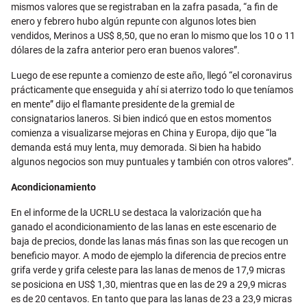
mismos valores que se registraban en la zafra pasada, “a fin de
enero y febrero hubo algún repunte con algunos lotes bien
vendidos, Merinos a US$ 8,50, que no eran lo mismo que los 10 o 11
dólares de la zafra anterior pero eran buenos valores”.
Luego de ese repunte a comienzo de este año, llegó “el coronavirus
prácticamente que enseguida y ahí si aterrizo todo lo que teníamos
en mente” dijo el flamante presidente de la gremial de
consignatarios laneros. Si bien indicó que en estos momentos
comienza a visualizarse mejoras en China y Europa, dijo que “la
demanda está muy lenta, muy demorada. Si bien ha habido
algunos negocios son muy puntuales y también con otros valores”.
Acondicionamiento
En el informe de la UCRLU se destaca la valorización que ha
ganado el acondicionamiento de las lanas en este escenario de
baja de precios, donde las lanas más finas son las que recogen un
beneficio mayor. A modo de ejemplo la diferencia de precios entre
grifa verde y grifa celeste para las lanas de menos de 17,9 micras
se posiciona en US$ 1,30, mientras que en las de 29 a 29,9 micras
es de 20 centavos. En tanto que para las lanas de 23 a 23,9 micras