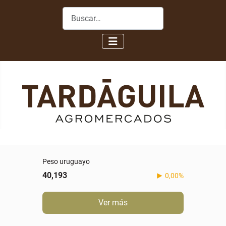
Buscar
Peso uruguayo
40,193
0,00%
Ver más