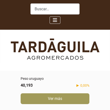
Buscar
Peso uruguayo
40,193
0,00%
Ver más