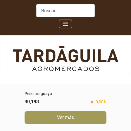
Buscar
Peso uruguayo
40,193
0,00%
Ver más