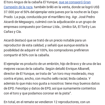
Email
El toro Angus de la cabaña El Yunque,
que se consagró Gran
Campeón de la raza,
también brilló en la venta, donde se logró US$
37.000 por el 50% del ejemplar este jueves por la noche en la Expo
Prado. La puja, conducida por el martillero Ing. Agr. José Pedro
Aicardi de Megaagro, culminó con la adjudicación a un grupo de
empresas compuesto por Gensur Ltda., Umilco SA, El Toril y Las
Cañas y Cía.
Aicardi destacó que se trató de un precio notable para un
reproductor de esta calidad, y señaló que aunque existía la
posibilidad de adquirir el 100%, los compradores prefirieron
compartir el 50% con la cabaña.
El ejemplar es producto de un embrión, hijo de Bravo y de una de las
mejores vacas de la cabaña. Según detalló Enrique Albanell,
director de El Yunque, se trata de “un toro muy moderado, muy
contra el piso, ancho, con mucho sello racial, linda cabeza. Y
además lo que más nos gusta a nosotros: tiene muy buenos datos
de EPD. Fenotipo y datos de EPD, así que sumamente contentos
con el toro y que podamos coronar en la pista”.
En total, en el remate se vendieron 12 reproductores, con un