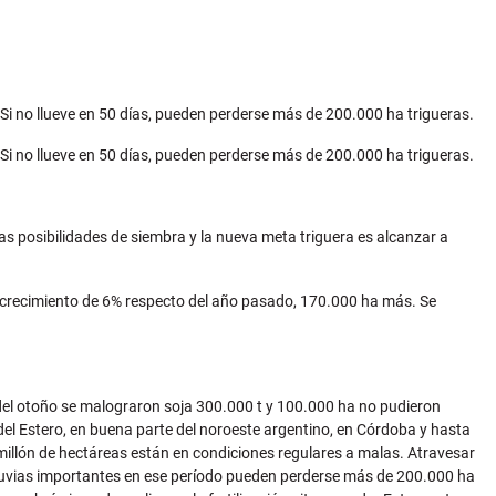
 Si no llueve en 50 días, pueden perderse más de 200.000 ha trigueras.
 Si no llueve en 50 días, pueden perderse más de 200.000 ha trigueras.
las posibilidades de siembra y la nueva meta triguera es alcanzar a
n crecimiento de 6% respecto del año pasado, 170.000 ha más. Se
rd del otoño se malograron soja 300.000 t y 100.000 ha no pudieron
del Estero, en buena parte del noroeste argentino, en Córdoba y hasta
illón de hectáreas están en condiciones regulares a malas. Atravesar
n lluvias importantes en ese período pueden perderse más de 200.000 ha