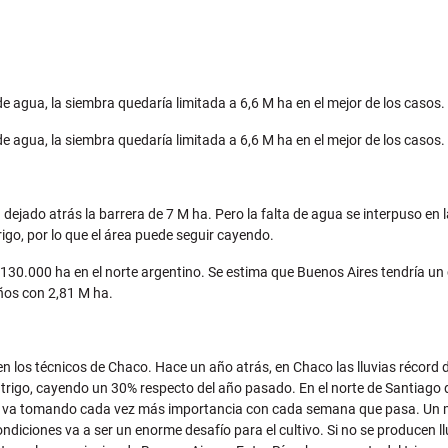
e agua, la siembra quedaría limitada a 6,6 M ha en el mejor de los casos.
e agua, la siembra quedaría limitada a 6,6 M ha en el mejor de los casos.
 dejado atrás la barrera de 7 M ha. Pero la falta de agua se interpuso en 
rigo, por lo que el área puede seguir cayendo.
y 130.000 ha en el norte argentino. Se estima que Buenos Aires tendría u
ños con 2,81 M ha.
ierten los técnicos de Chaco. Hace un año atrás, en Chaco las lluvias réco
 trigo, cayendo un 30% respecto del año pasado. En el norte de Santiago 
rigo va tomando cada vez más importancia con cada semana que pasa. Un m
 condiciones va a ser un enorme desafío para el cultivo. Si no se produce