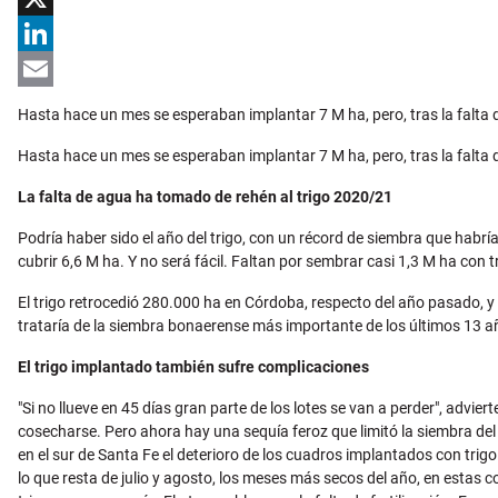
X
LinkedIn
Email
Hasta hace un mes se esperaban implantar 7 M ha, pero, tras la falta d
Hasta hace un mes se esperaban implantar 7 M ha, pero, tras la falta d
La falta de agua ha tomado de rehén al trigo 2020/21
Podría haber sido el año del trigo, con un récord de siembra que habría
cubrir 6,6 M ha. Y no será fácil. Faltan por sembrar casi 1,3 M ha con t
El trigo retrocedió 280.000 ha en Córdoba, respecto del año pasado, 
trataría de la siembra bonaerense más importante de los últimos 13 a
El trigo implantado también sufre complicaciones
"Si no llueve en 45 días gran parte de los lotes se van a perder", adv
cosecharse. Pero ahora hay una sequía feroz que limitó la siembra del
en el sur de Santa Fe el deterioro de los cuadros implantados con t
lo que resta de julio y agosto, los meses más secos del año, en estas