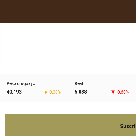
Peso uruguayo
Real
40,193
5,088
0,00%
-0,60%
Suscri