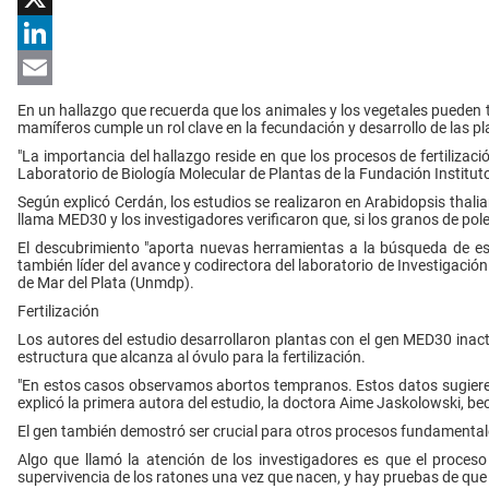
X
LinkedIn
Email
En un hallazgo que recuerda que los animales y los vegetales pueden t
mamíferos cumple un rol clave en la fecundación y desarrollo de las pl
"La importancia del hallazgo reside en que los procesos de fertilizaci
Laboratorio de Biología Molecular de Plantas de la Fundación Instituto 
Según explicó Cerdán, los estudios se realizaron en Arabidopsis thalia
llama MED30 y los investigadores verificaron que, si los granos de p
El descubrimiento "aporta nuevas herramientas a la búsqueda de est
también líder del avance y codirectora del laboratorio de Investigación
de Mar del Plata (Unmdp).
Fertilización
Los autores del estudio desarrollaron plantas con el gen MED30 inactiv
estructura que alcanza al óvulo para la fertilización.
"En estos casos observamos abortos tempranos. Estos datos sugieren u
explicó la primera autora del estudio, la doctora Aime Jaskolowski, be
El gen también demostró ser crucial para otros procesos fundamentales
Algo que llamó la atención de los investigadores es que el proceso
supervivencia de los ratones una vez que nacen, y hay pruebas de que 