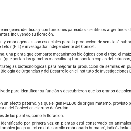
ener genes idénticos y con funciones parecidas, científicos argentinos 
antas, incluyendo su floración.
ón y embriogénesis son esenciales para la producción de semillas", subra
Leloir (FIL) e investigador independiente del Conicet.
na, una planta que comparte mecanismos biológicos con el trigo, el maíz, 
olen (que portan las gametas masculinas) transportan copias defectuosas
rategias biotecnológicas para mejorar la producción de semillas en pl
 Biología de Organelas y del Desarrollo en el Instituto de Investigacione
ado para identificar su función y descubrieron que los granos de polen t
n efecto paterno, ya que el gen MED30 de origen materno, provisto por e
caria del Conicet en el grupo de Cerdán.
 de las plantas, como la floración.
 identificado por primera vez en plantas está conservado en animales
también juega un rol en el desarrollo embrionario humano", indicó Jasko