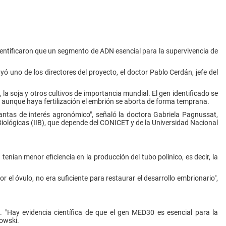
identificaron que un segmento de ADN esencial para la supervivencia de
yó uno de los directores del proyecto, el doctor Pablo Cerdán, jefe del
la soja y otros cultivos de importancia mundial. El gen identificado se
, aunque haya fertilización el embrión se aborta de forma temprana.
antas de interés agronómico", señaló la doctora Gabriela Pagnussat,
s Biológicas (IIB), que depende del CONICET y de la Universidad Nacional
enían menor eficiencia en la producción del tubo polínico, es decir, la
l óvulo, no era suficiente para restaurar el desarrollo embrionario",
. "Hay evidencia científica de que el gen MED30 es esencial para la
lowski.