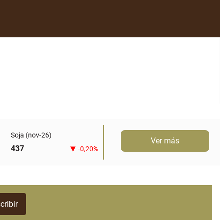
Soja (nov-26)
Ver más
437
-0,20%