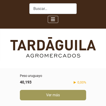
Buscar
Peso uruguayo
40,193
0,00%
Ver más