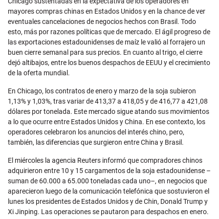
Chicago sustentadas en la expectativa de los operadores en
mayores compras chinas en Estados Unidos y en la chance de ver
eventuales cancelaciones de negocios hechos con Brasil. Todo
esto, más por razones políticas que de mercado. El ágil progreso de
las exportaciones estadounidenses de maíz le valió al forrajero un
buen cierre semanal para sus precios. En cuanto al trigo, el cierre
dejó altibajos, entre los buenos despachos de EEUU y el crecimiento
de la oferta mundial.
En Chicago, los contratos de enero y marzo de la soja subieron
1,13% y 1,03%, tras variar de 413,37 a 418,05 y de 416,77 a 421,08
dólares por tonelada. Este mercado sigue atando sus movimientos
a lo que ocurre entre Estados Unidos y China. En ese contexto, los
operadores celebraron los anuncios del interés chino, pero,
también, las diferencias que surgieron entre China y Brasil.
El miércoles la agencia Reuters informó que compradores chinos
adquirieron entre 10 y 15 cargamentos de la soja estadounidense –
suman de 60.000 a 65.000 toneladas cada uno–, en negocios que
aparecieron luego de la comunicación telefónica que sostuvieron el
lunes los presidentes de Estados Unidos y de Chin, Donald Trump y
Xi Jinping. Las operaciones se pautaron para despachos en enero.