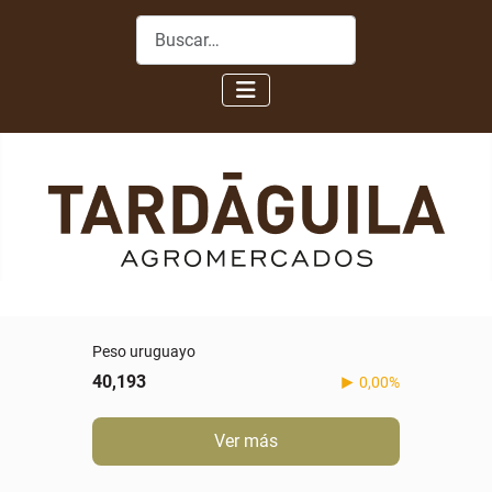
Buscar
Peso uruguayo
40,193
0,00%
Ver más