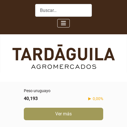
Buscar
Peso uruguayo
40,193
0,00%
Ver más