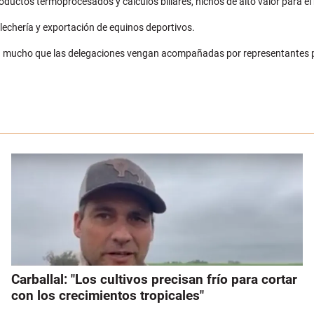
uctos termoprocesados y cálculos biliares, nichos de alto valor para e
 lechería y exportación de equinos deportivos.
an mucho que las delegaciones vengan acompañadas por representantes po
Carballal: "Los cultivos precisan frío para cortar
con los crecimientos tropicales"