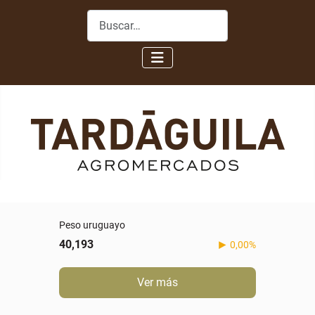
Buscar
Peso uruguayo
40,193
0,00%
Ver más