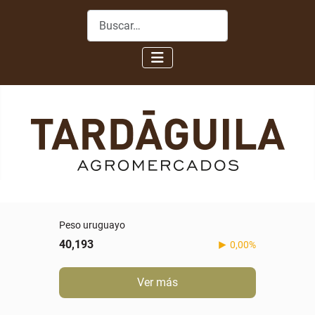
Buscar
Peso uruguayo
40,193
0,00%
Ver más