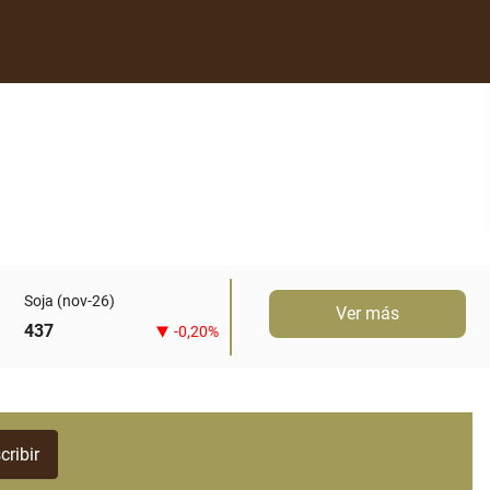
Soja (nov-26)
Ver más
437
-0,20%