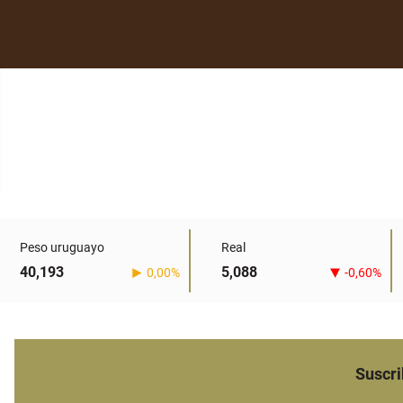
Peso uruguayo
Real
40,193
5,088
0,00%
-0,60%
Suscri