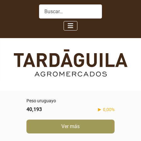
Buscar
Peso uruguayo
40,193
0,00%
Ver más