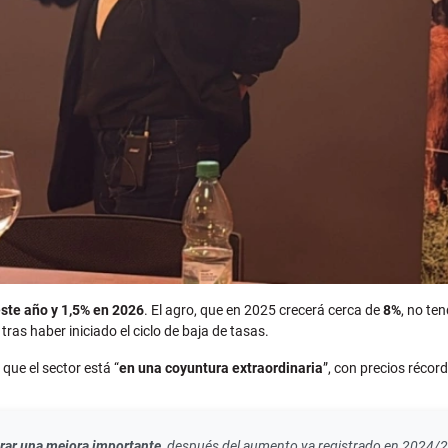
este año y 1,5% en 2026
. El agro, que en 2025 crecerá cerca de
8%
, no te
as haber iniciado el ciclo de baja de tasas.
que el sector está “
en una coyuntura extraordinaria
”, con precios réco
rar una mejora importante
, después del aumento ya registrado en 2024/2