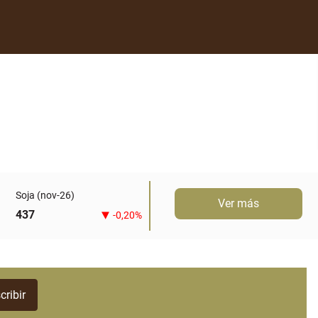
Soja (nov-26)
Ver más
437
-0,20%