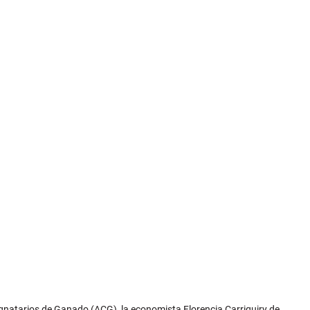
ignatarios de Ganado (ACG), la economista Florencia Carriquiry de