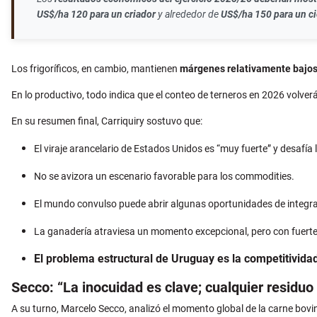
US$/ha 120 para un criador
y alrededor de
US$/ha 150 para un c
Los frigoríficos, en cambio, mantienen
márgenes relativamente bajo
En lo productivo, todo indica que el conteo de terneros en 2026 volver
En su resumen final, Carriquiry sostuvo que:
El viraje arancelario de Estados Unidos es “muy fuerte” y desafía
No se avizora un escenario favorable para los commodities.
El mundo convulso puede abrir algunas oportunidades de integraci
La ganadería atraviesa un momento excepcional, pero con fuertes
El problema estructural de Uruguay es la competitivida
Secco: “La inocuidad es clave; cualquier residuo
A su turno, Marcelo Secco, analizó el momento global de la carne bovin