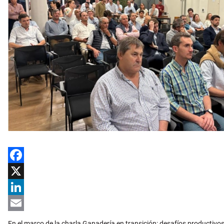
Facebook
X
LinkedIn
Email
En el marco de la charla Ganadería en transición: desafíos productiv