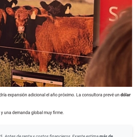
ndría expansión adicional el año próximo. La consultora prevé un
dólar
rd y una demanda global muy firme.
5. Antes de renta y costos financieros, Exante estima
más de