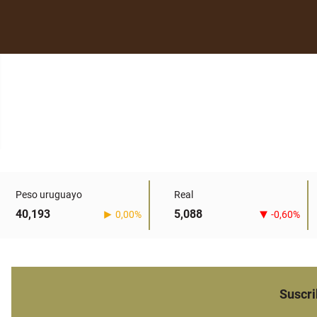
Peso uruguayo
Real
40,193
5,088
0,00%
-0,60%
Suscri