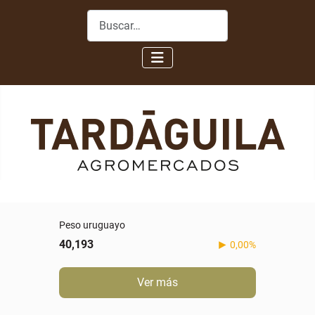
Buscar
Peso uruguayo
40,193
0,00%
Ver más