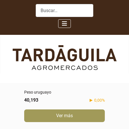
Buscar
Peso uruguayo
40,193
0,00%
Ver más