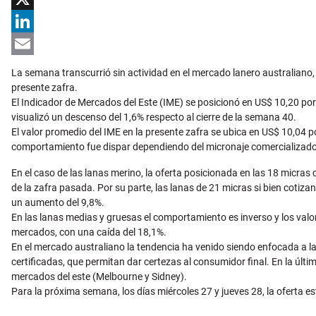
X
LinkedIn
Email
La semana transcurrió sin actividad en el mercado lanero australiano,
presente zafra.
El Indicador de Mercados del Este (IME) se posicionó en US$ 10,20 por
visualizó un descenso del 1,6% respecto al cierre de la semana 40.
El valor promedio del IME en la presente zafra se ubica en US$ 10,04 
comportamiento fue dispar dependiendo del micronaje comercializado
En el caso de las lanas merino, la oferta posicionada en las 18 micra
de la zafra pasada. Por su parte, las lanas de 21 micras si bien cotiz
un aumento del 9,8%.
En las lanas medias y gruesas el comportamiento es inverso y los valor
mercados, con una caída del 18,1%.
En el mercado australiano la tendencia ha venido siendo enfocada a las
certificadas, que permitan dar certezas al consumidor final. En la últim
mercados del este (Melbourne y Sidney).
Para la próxima semana, los días miércoles 27 y jueves 28, la oferta e