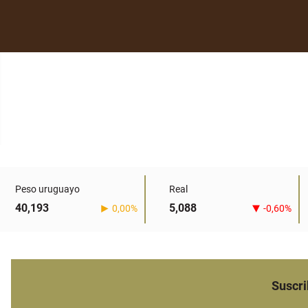
Peso uruguayo
Real
40,193
5,088
0,00%
-0,60%
Suscri