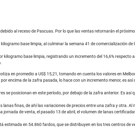
 debido al receso de Pascuas. Por lo que las ventas retornarán el próxi
 kilogramo base limpia, al culminar la semana 41 de comercialización de l
por kilogramo base limpia, registrando un incremento del 16,6% respecto a
.
s cotiza en promedio a US$ 15,21, tomando en cuenta los valores en Melbo
an por encima de la zafra pasada, lo hace con un incremento menor, es así 
es se posicionan en este período, por debajo de la zafra anterior. Es as
 lanas finas, de ahí las variaciones de precios entre una zafra y otra. A
a jornada de venta, el pasado 13 de abril, el volumen de lanas certificada
stá estimada en 54.860 fardos, que se distribuyen en los tres centros de v