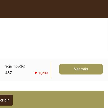
Soja (nov-26)
Ver más
437
-0,20%