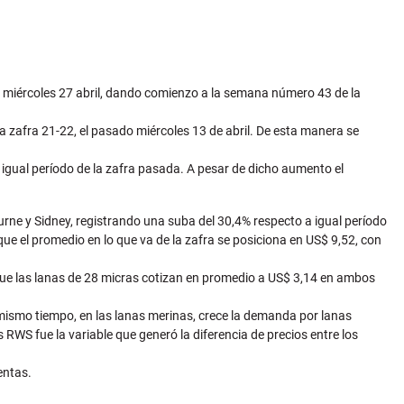
mo miércoles 27 abril, dando comienzo a la semana número 43 de la
a zafra 21-22, el pasado miércoles 13 de abril. De esta manera se
 igual período de la zafra pasada. A pesar de dicho aumento el
urne y Sidney, registrando una suba del 30,4% respecto a igual período
que el promedio en lo que va de la zafra se posiciona en US$ 9,52, con
í que las lanas de 28 micras cotizan en promedio a US$ 3,14 en ambos
l mismo tiempo, en las lanas merinas, crece la demanda por lanas
s RWS fue la variable que generó la diferencia de precios entre los
entas.