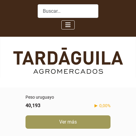
Buscar
Peso uruguayo
40,193
0,00%
Ver más