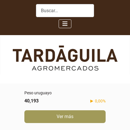
Buscar
Peso uruguayo
40,193
0,00%
Ver más