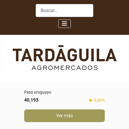
Buscar
Peso uruguayo
40,193
0,00%
Ver más