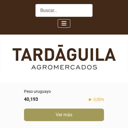
Buscar
Peso uruguayo
40,193
0,00%
Ver más