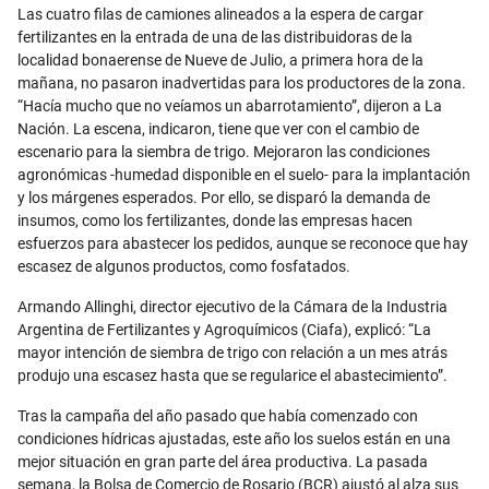
Email
Las cuatro filas de camiones alineados a la espera de cargar
fertilizantes en la entrada de una de las distribuidoras de la
localidad bonaerense de Nueve de Julio, a primera hora de la
mañana, no pasaron inadvertidas para los productores de la zona.
“Hacía mucho que no veíamos un abarrotamiento”, dijeron a La
Nación. La escena, indicaron, tiene que ver con el cambio de
escenario para la siembra de trigo. Mejoraron las condiciones
agronómicas -humedad disponible en el suelo- para la implantación
y los márgenes esperados. Por ello, se disparó la demanda de
insumos, como los fertilizantes, donde las empresas hacen
esfuerzos para abastecer los pedidos, aunque se reconoce que hay
escasez de algunos productos, como fosfatados.
Armando Allinghi, director ejecutivo de la Cámara de la Industria
Argentina de Fertilizantes y Agroquímicos (Ciafa), explicó: “La
mayor intención de siembra de trigo con relación a un mes atrás
produjo una escasez hasta que se regularice el abastecimiento”.
Tras la campaña del año pasado que había comenzado con
condiciones hídricas ajustadas, este año los suelos están en una
mejor situación en gran parte del área productiva. La pasada
semana, la Bolsa de Comercio de Rosario (BCR) ajustó al alza sus