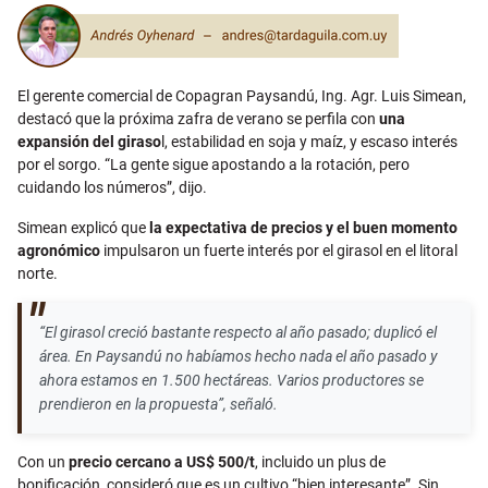
Email
El gerente comercial de Copagran Paysandú, Ing. Agr. Luis Simean,
destacó que la próxima zafra de verano se perfila con
una
expansión del giraso
l, estabilidad en soja y maíz, y escaso interés
por el sorgo. “La gente sigue apostando a la rotación, pero
cuidando los números”, dijo.
Simean explicó que
la expectativa de precios y el buen momento
agronómico
impulsaron un fuerte interés por el girasol en el litoral
norte.
“El girasol creció bastante respecto al año pasado; duplicó el
área. En Paysandú no habíamos hecho nada el año pasado y
ahora estamos en 1.500 hectáreas. Varios productores se
prendieron en la propuesta”, señaló.
Con un
precio cercano a US$ 500/t
, incluido un plus de
bonificación, consideró que es un cultivo “bien interesante”. Sin