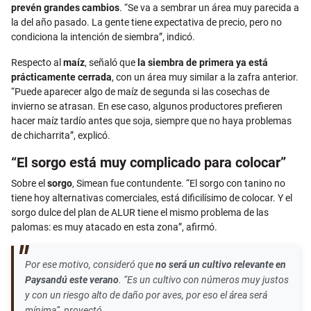
prevén grandes cambios
. “Se va a sembrar un área muy parecida a
la del año pasado. La gente tiene expectativa de precio, pero no
condiciona la intención de siembra”, indicó.
Respecto al
maíz
, señaló que
la siembra de primera ya está
prácticamente cerrada
, con un área muy similar a la zafra anterior.
“Puede aparecer algo de maíz de segunda si las cosechas de
invierno se atrasan. En ese caso, algunos productores prefieren
hacer maíz tardío antes que soja, siempre que no haya problemas
de chicharrita”, explicó.
“El sorgo está muy complicado para colocar”
Sobre el
sorgo
, Simean fue contundente. “El sorgo con tanino no
tiene hoy alternativas comerciales, está dificilísimo de colocar. Y el
sorgo dulce del plan de ALUR tiene el mismo problema de las
palomas: es muy atacado en esta zona”, afirmó.
Por ese motivo, consideró que
no será un cultivo relevante en
Paysandú este verano
. “Es un cultivo con números muy justos
y con un riesgo alto de daño por aves, por eso el área será
mínima”, proyectó.