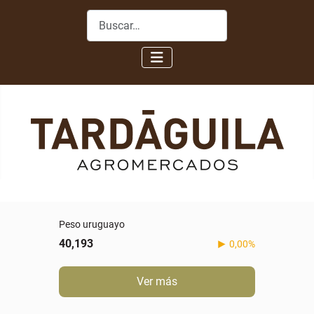
Buscar
Peso uruguayo
40,193
0,00%
Ver más