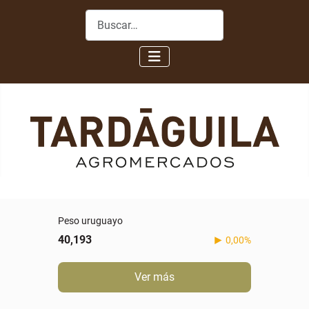
Buscar
Peso uruguayo
40,193
0,00%
Ver más