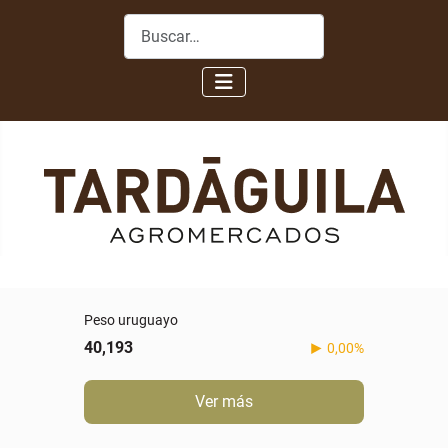
Buscar
Peso uruguayo
40,193
0,00%
Ver más