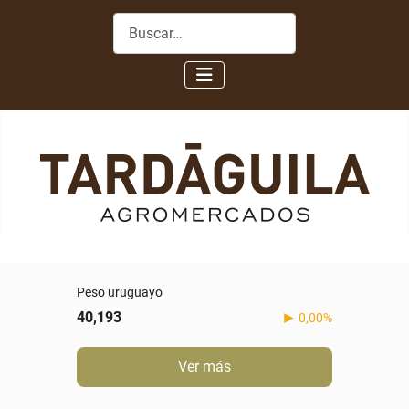
Buscar
Peso uruguayo
40,193
0,00%
Ver más