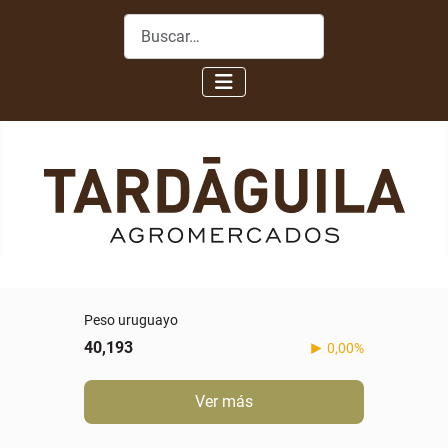
Buscar
Peso uruguayo
40,193
0,00%
Ver más