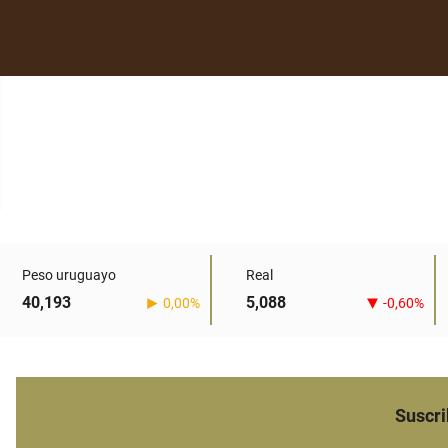
Peso uruguayo
Real
40,193
5,088
0,00%
-0,60%
Suscri