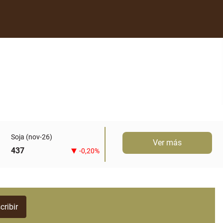
Soja (nov-26)
Ver más
437
-0,20%