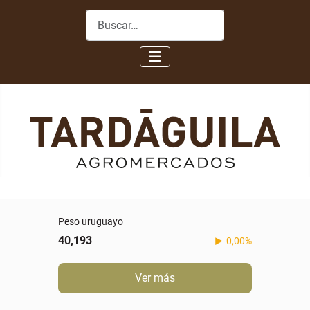
Buscar
Peso uruguayo
40,193
0,00%
Ver más