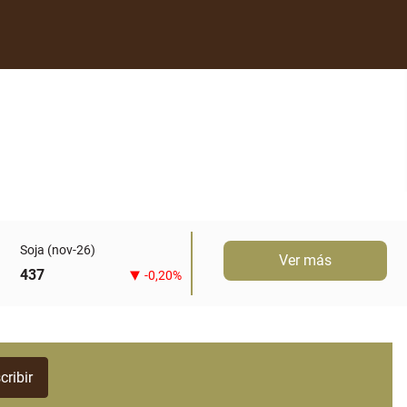
Soja (nov-26)
Ver más
437
-0,20%