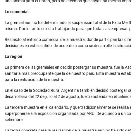
una animal para el Prado, pero no creemos que haya una merma impo
Lo comercial
La gremial aún no ha determinado la suspensión total de la Expo Melil
misma. Por lo tanto se está trabajando para que todas las empresas p
Respecto al entorno comercial de la muestra, donde participan las dif
decisiones en este sentido, de acuerdo a como se desarrolle la situació
La región
La primera de las gremiales en decidir postergar su muestra, fue la Aso
sanitaria más preocupante que la de nuestro país. Esta muestra estaba 
para la realización de la muestra.
En el caso de la Sociedad Rural Argentina también decidió postergar 
desarrollaría del 22 de julio al 2 de agosto, fue transferida en el calen
La tercera muestra en el calendario, y que tradicionalmente se realiza 
superponerse a la exposición organizada por ARU. De acuerdo a un comu
setiembre.
La fecha concreta para la realización de la muestra aún no ha sido def