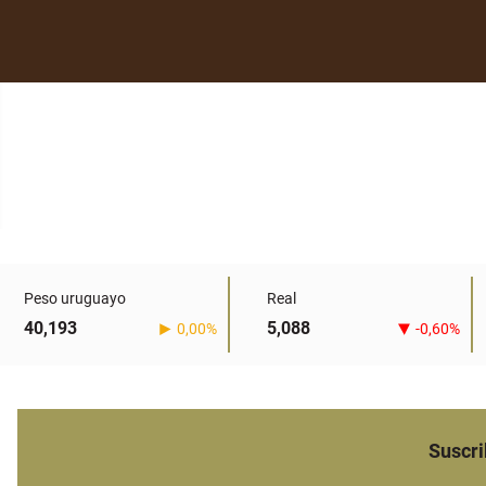
Peso uruguayo
Real
40,193
5,088
0,00%
-0,60%
Suscri