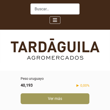
Buscar
Peso uruguayo
40,193
0,00%
Ver más