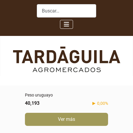
Buscar
Peso uruguayo
40,193
0,00%
Ver más