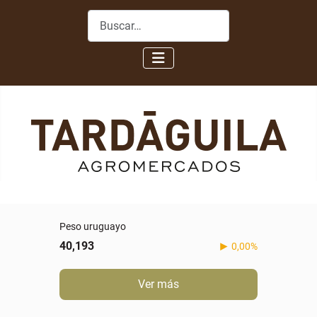
Buscar
Peso uruguayo
40,193
0,00%
Ver más