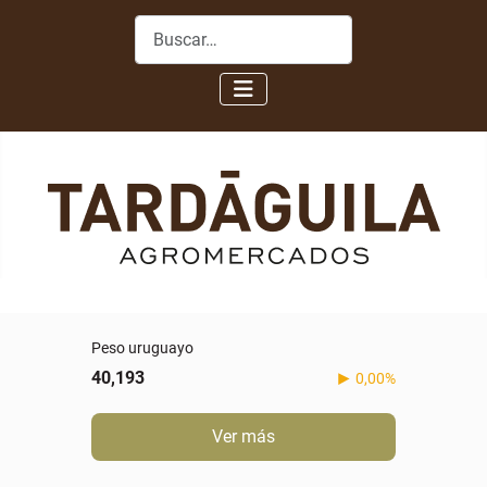
Buscar
Peso uruguayo
40,193
0,00%
Ver más