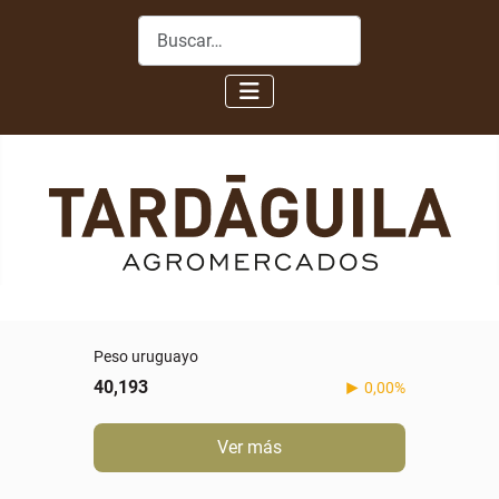
Buscar
Peso uruguayo
40,193
0,00%
Ver más