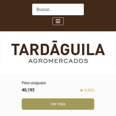
Buscar
Peso uruguayo
40,193
0,00%
Ver más