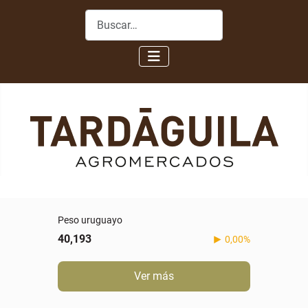
Buscar
Peso uruguayo
40,193
0,00%
Ver más