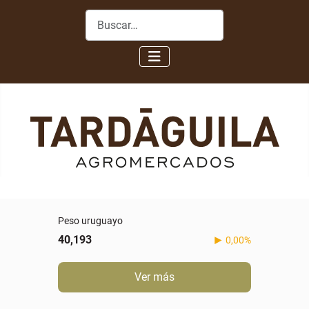
Buscar
Peso uruguayo
40,193
0,00%
Ver más