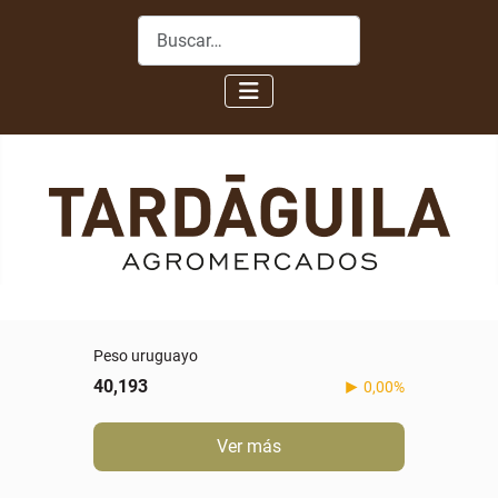
Buscar
Peso uruguayo
40,193
0,00%
Ver más