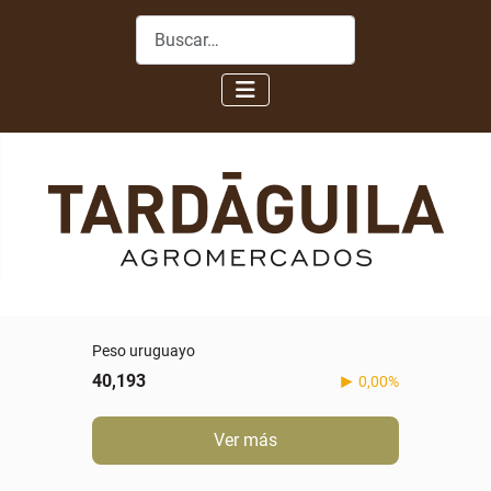
Buscar
Peso uruguayo
40,193
0,00%
Ver más