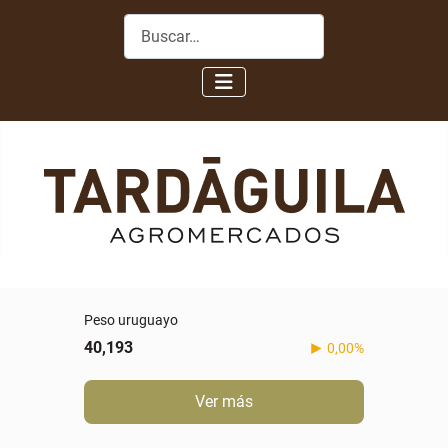
Buscar
Peso uruguayo
40,193
0,00%
Ver más