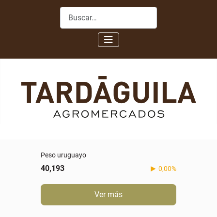
Buscar
Peso uruguayo
40,193
0,00%
Ver más