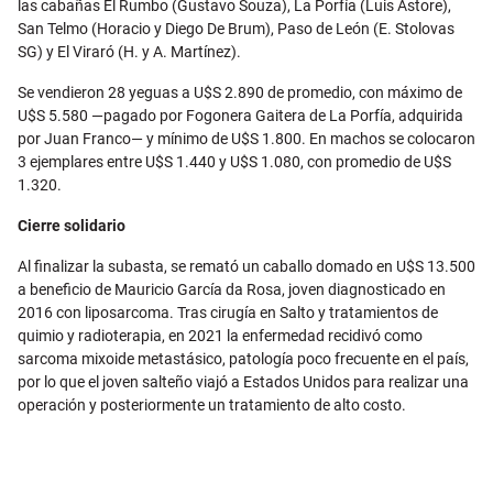
las cabañas El Rumbo (Gustavo Souza), La Porfía (Luis Astore),
San Telmo (Horacio y Diego De Brum), Paso de León (E. Stolovas
SG) y El Viraró (H. y A. Martínez).
Se vendieron 28 yeguas a U$S 2.890 de promedio, con máximo de
U$S 5.580 —pagado por Fogonera Gaitera de La Porfía, adquirida
por Juan Franco— y mínimo de U$S 1.800. En machos se colocaron
3 ejemplares entre U$S 1.440 y U$S 1.080, con promedio de U$S
1.320.
Cierre solidario
Al finalizar la subasta, se remató un caballo domado en U$S 13.500
a beneficio de Mauricio García da Rosa, joven diagnosticado en
2016 con liposarcoma. Tras cirugía en Salto y tratamientos de
quimio y radioterapia, en 2021 la enfermedad recidivó como
sarcoma mixoide metastásico, patología poco frecuente en el país,
por lo que el joven salteño viajó a Estados Unidos para realizar una
operación y posteriormente un tratamiento de alto costo.