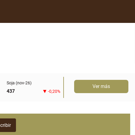
Soja (nov-26)
Ver más
437
-0,20%