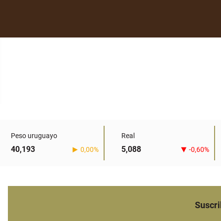
Peso uruguayo
Real
40,193
5,088
0,00%
-0,60%
Suscri