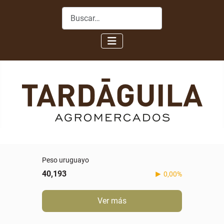
Buscar
Peso uruguayo
40,193
0,00%
Ver más