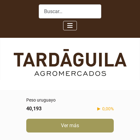
Buscar
Peso uruguayo
40,193
0,00%
Ver más