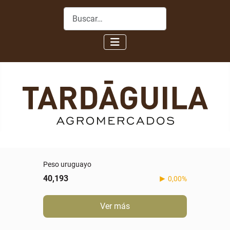
Buscar
Peso uruguayo
40,193
0,00%
Ver más