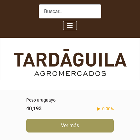
Buscar
Peso uruguayo
40,193
0,00%
Ver más