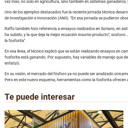
vez más, no solo en agricultura, sino también en sistemas ganaderos, y 
Uno de los ejemplos destacados fue la reciente jornada técnica desar
de Investigación e Innovación (ANII). "En esa jornada se pudieron obse
Raffo también hizo referencia a ensayos realizados en Soriano, en si
ha subido, y la que deja la mejor ecuación insumo-producto", sostuvo. 
la fosforita".
En esa línea, el técnico explicó que se están realizando ensayos en ca
fosforita está ganando. Por supuesto, hay variables de manejo que d
enfatizó.
En su visión, el mercado del fósforo ya no puede ser analizado única
Pero en este nuevo esquema, herramientas como la fosforita ofrecen al
Te puede interesar