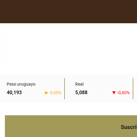
Peso uruguayo
Real
40,193
5,088
0,00%
-0,60%
Suscri