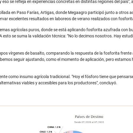
eso se refleja en experiencias concretas en distintas regiones del país", 
rollada en Paso Farías, Artigas, donde Megaagro participó junto a otros 
rvar excelentes resultados en laboreos de verano realizados con fosforit
stemas agrícolas puros, donde se está aplicando fosforita azufrada con b
A esto se suma la validación técnica: "No lo decimos nosotros. Hay estudi
mpos vírgenes de basalto, comparando la respuesta de la fosforita frente 
ebemos seguir ajustando, como el momento de aplicación, pero estamos h
mente como insumo agrícola tradicional. "Hoy el fósforo tiene que pensar
ternativas viables y accesibles para los productores", concluyó.