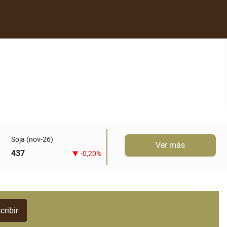
Soja (nov-26)
Ver más
437
-0,20%