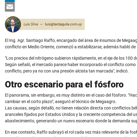
LinkedIn
Email
El Ing. Agr. Santiago Raffo, encargado del área de insumos de Megaagr
conflicto en Medio Oriente, comenzó a estabilizarse, además habló de l
"Los precios del nitrógeno subieron rápidamente, en el eje de los 100 dó
Según señaló, el mercado parece haber incorporado el conflicto como u
conflicto, pero ya no con una presión alcista tan marcada", indicó.
Otro escenario para el fósforo
El panorama, sin embargo, es muy distinto en el caso del fósforo. "Ha
cambiar en el corto plazo", aseguró el técnico de Megaagro.
Las causas, según detalló, no tienen relación directa con conflictos bé
aranceles fijados por Estados Unidos y la creciente competencia del us
abastecimiento, generando un nuevo escenario donde la demanda sup
En ese contexto, Raffo subrayó el rol cada vez más relevante de la fos