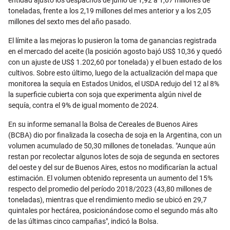
entidad ajustó los despachos de junio de 1,92 a 1,67 millones de
toneladas, frente a los 2,19 millones del mes anterior y a los 2,05
millones del sexto mes del año pasado.
El límite a las mejoras lo pusieron la toma de ganancias registrada
en el mercado del aceite (la posición agosto bajó US$ 10,36 y quedó
con un ajuste de US$ 1.202,60 por tonelada) y el buen estado de los
cultivos. Sobre esto último, luego de la actualización del mapa que
monitorea la sequía en Estados Unidos, el USDA redujo del 12 al 8%
la superficie cubierta con soja que experimenta algún nivel de
sequía, contra el 9% de igual momento de 2024.
En su informe semanal la Bolsa de Cereales de Buenos Aires
(BCBA) dio por finalizada la cosecha de soja en la Argentina, con un
volumen acumulado de 50,30 millones de toneladas. "Aunque aún
restan por recolectar algunos lotes de soja de segunda en sectores
del oeste y del sur de Buenos Aires, estos no modificarían la actual
estimación. El volumen obtenido representa un aumento del 15%
respecto del promedio del período 2018/2023 (43,80 millones de
toneladas), mientras que el rendimiento medio se ubicó en 29,7
quintales por hectárea, posicionándose como el segundo más alto
de las últimas cinco campañas", indicó la Bolsa.