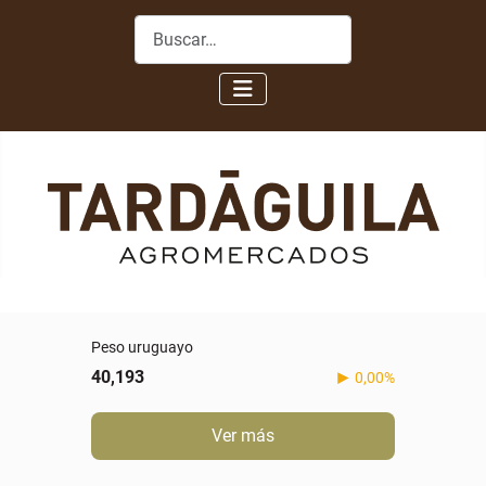
Buscar
Peso uruguayo
40,193
0,00%
Ver más