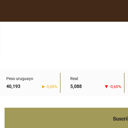
Peso uruguayo
Real
40,193
5,088
0,00%
-0,60%
Suscri