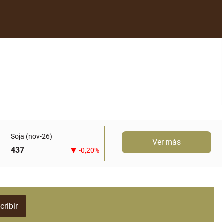
Soja (nov-26)
Ver más
437
-0,20%